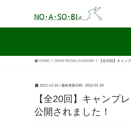
コ
ナ
ン
ビ
テ
ゲ
ン
ー
ツ
シ
へ
ョ
ス
ン
キ
に
ッ
移
HOME
GRAN REGALO ASAGIRI
【全20回】キャン
プ
動
2021-12-16
/ 最終更新日時 :
2022-01-20
【全20回】キャンプレ
公開されました！