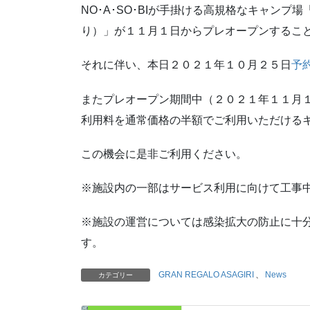
NO･A･SO･BIが手掛ける高規格なキャンプ場「G
り）」が１１月１日からプレオープンするこ
それに伴い、本日２０２１年１０月２５日
予
またプレオープン期間中（２０２１年１１月
利用料を通常価格の半額でご利用いただける
この機会に是非ご利用ください。
※施設内の一部はサービス利用に向けて工事
※施設の運営については感染拡大の防止に十
す。
GRAN REGALO ASAGIRI
、
News
カテゴリー