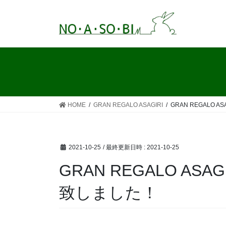
コ
ナ
ン
ビ
テ
ゲ
ン
ー
ツ
シ
へ
ョ
ス
ン
キ
に
ッ
移
HOME
GRAN REGALO ASAGIRI
GRAN REGALO
プ
動
2021-10-25
/ 最終更新日時 :
2021-10-25
GRAN REGALO A
致しました！